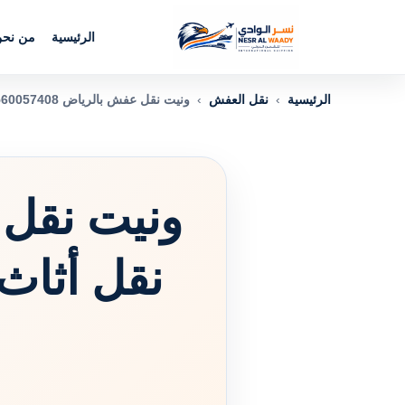
الرئيسية
من نح
الرئيسية
›
نقل العفش
›
ونيت نقل عفش بالرياض 0560057408 | نقل أثاث وبضائع ومشاوير داخل وخارج الرياض
نقل أثاث