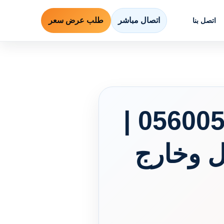
اتصال مباشر
طلب عرض سعر
اتصل بنا
ونيت نقل عفش بالرياض 0560057408 |
ل وخارج