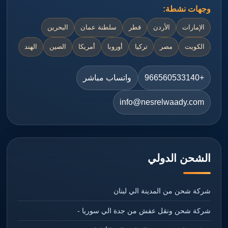
وجهات نشطة:
الإمارات
الأردن
قطر
سلطنة عمان
البحرين
الكويت
مصر
تركيا
أوروبا
أمريكا
الصين
الهند
+966560533140
واتساب مباشر
info@nesrelwaady.com
الشحن الدولي
شركة شحن من المدينة الي لبنان
شركة شحن ونقل عفش من جدة الي سوريا -