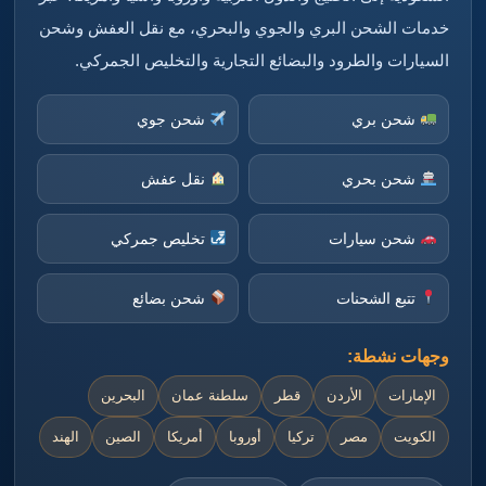
خدمات الشحن البري والجوي والبحري، مع نقل العفش وشحن
السيارات والطرود والبضائع التجارية والتخليص الجمركي.
شحن بري
شحن جوي
شحن بحري
نقل عفش
شحن سيارات
تخليص جمركي
تتبع الشحنات
شحن بضائع
وجهات نشطة:
الإمارات
الأردن
قطر
سلطنة عمان
البحرين
الكويت
مصر
تركيا
أوروبا
أمريكا
الصين
الهند