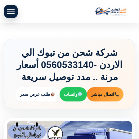
شركة شحن من تبوك الي
الاردن -0560533140 أسعار
مرنة .. مدد توصيل سريعة
اتصال مباشر
واتساب
طلب عرض سعر